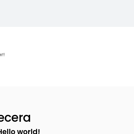
r!
ecera
Hello world!